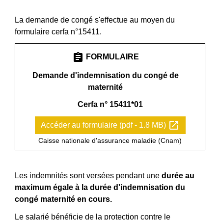
La demande de congé s'effectue au moyen du
formulaire cerfa n°15411.
assignment
FORMULAIRE
Demande d'indemnisation du congé de
maternité
Cerfa n° 15411*01
open_in_new
Accéder au formulaire (pdf - 1.8 MB)
Caisse nationale d'assurance maladie (Cnam)
Les indemnités sont versées pendant une
durée au
maximum égale à la durée d'indemnisation du
congé maternité en cours.
Le salarié bénéficie de la
protection contre le