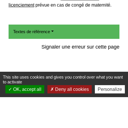
licenciement
prévue en cas de congé de maternité.
Textes de référence
Signaler une erreur sur cette page
This site uses cookies and gives you control over what you want
to activate
Contact
OK, accept all
Deny all cookies
Personalize
Commune de Frambouhans
6 Grande Rue
25140 Frambouhans - FRANCE
+33 3 81 68 60 63
Contact par formulaire