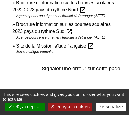
Brochure d'information sur les bourses scolaires
open_in_new
2022-2023 pays du rythme Nord
Agence pour l'enseignement français à l'étranger (AEFE)
Brochure information sur les bourses scolaires
open_in_new
2023 pays du rythme Sud
Agence pour l'enseignement français à l'étranger (AEFE)
open_in_new
Site de la Mission laïque française
Mission laïque française
Signaler une erreur sur cette page
This site uses cookies and gives you control over what you want
to activate
Contact
OK, accept all
Deny all cookies
Personalize
Commune de Frambouhans
6 Grande Rue