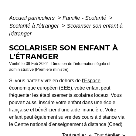
Accueil particuliers
>
Famille - Scolarité
>
Scolarité à l'étranger
>
Scolariser son enfant à
l'étranger
SCOLARISER SON ENFANT À
L'ÉTRANGER
Vérifié le 09 Feb 2022 - Direction de l'information légale et
administrative (Première ministre)
Si vous partez vivre en dehors de
l'Espace
économique européen (EEE)
, votre enfant peut
fréquenter les établissements scolaires locaux. Vous
pouvez aussi inscrire votre enfant dans une école
française et bénéficier d'une aide financière. Votre
enfant peut également suivre des cours à distance via
le Centre national d'enseignement à distance (Cned).
keyboard_arrow_up
keyboard_arrow_down
Tout replier
Tout déplier