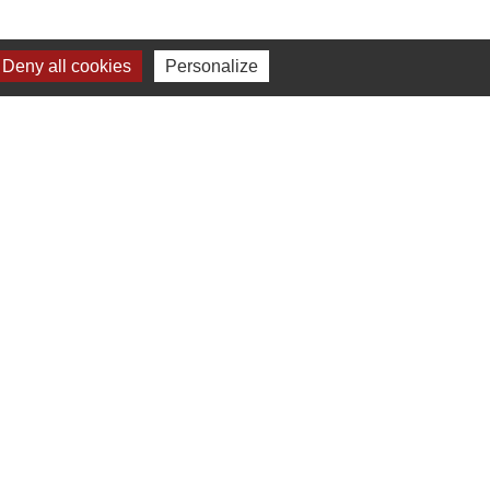
Deny all cookies
Personalize
Liens
Communauté de communes
Parc naturel régional du Doubs Horloger
Service public
Portail des sites du Doubs
s