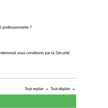
té professionnelle ?
 indemnisé sous conditions par la Sécurité
keyboard_arrow_up
keyboard_arrow_down
Tout replier
Tout déplier