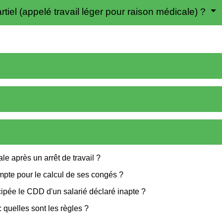
iel (appelé travail léger pour raison médicale) ?
ale après un arrêt de travail ?
ompte pour le calcul de ses congés ?
cipée le CDD d'un salarié déclaré inapte ?
 quelles sont les règles ?