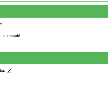
ié
il du salarié
open_in_new
ités