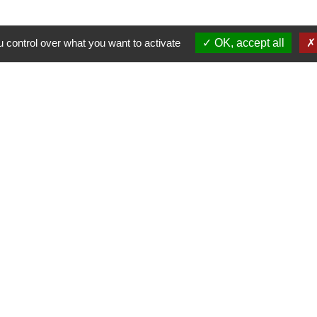
 control over what you want to activate
OK, accept all
alité
-
Accessibilité
-
Plan du site
-
Gestion des cookie