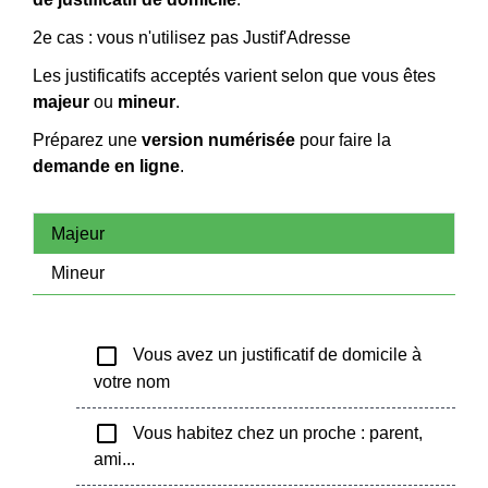
2e cas : vous n'utilisez pas Justif'Adresse
Les justificatifs acceptés varient selon que vous êtes
majeur
ou
mineur
.
Préparez une
version numérisée
pour faire la
demande en ligne
.
Majeur
Mineur
check_box_outline_blank
Vous avez un justificatif de domicile à
votre nom
check_box_outline_blank
Vous habitez chez un proche : parent,
ami...