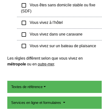
check_box_outline_blank
Vous êtes sans domicile stable ou fixe
(SDF)
check_box_outline_blank
Vous vivez à l'hôtel
check_box_outline_blank
Vous vivez dans une caravane
check_box_outline_blank
Vous vivez sur un bateau de plaisance
Les règles diffèrent selon que vous vivez en
métropole
ou en
outre-mer
.
Textes de référence
Services en ligne et formulaires