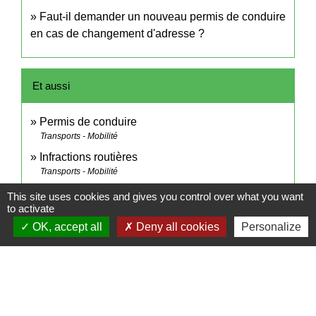
Faut-il demander un nouveau permis de conduire
en cas de changement d'adresse ?
Et aussi
Permis de conduire
Transports - Mobilité
Infractions routières
Transports - Mobilité
This site uses cookies and gives you control over what you want
to activate
Pour en savoir plus
OK, accept all
Deny all cookies
Personalize
open_in_new
Dispositif Justif'Adresse
Agence nationale des titres sécurisés (ANTS)
Signaler une erreur sur cette page