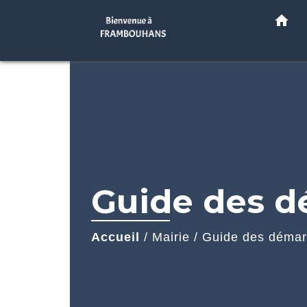
home
Guide des 
Accueil
/
Mairie
/
Guide des déma