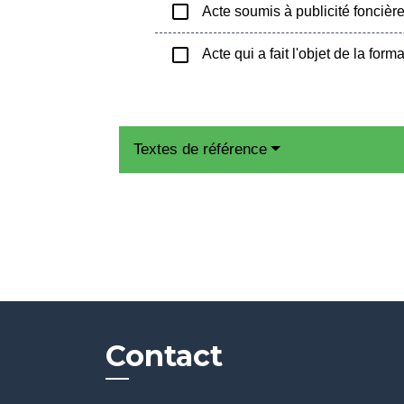
check_box_outline_blank
Acte soumis à publicité foncièr
check_box_outline_blank
Acte qui a fait l'objet de la form
Textes de référence
Contact