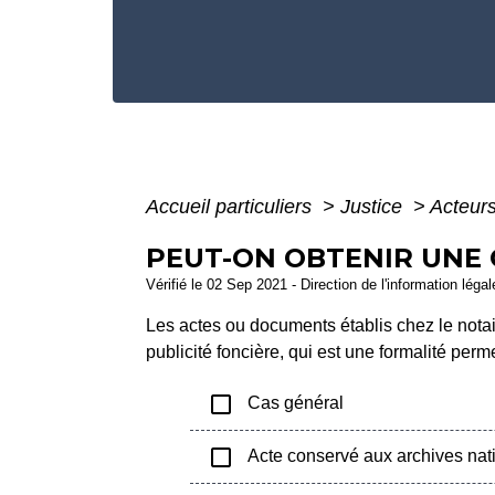
Accueil particuliers
>
Justice
>
Acteurs
PEUT-ON OBTENIR UNE C
Vérifié le 02 Sep 2021 - Direction de l'information léga
Les actes ou documents établis chez le notai
publicité foncière, qui est une formalité pe
check_box_outline_blank
Cas général
check_box_outline_blank
Acte conservé aux archives nat