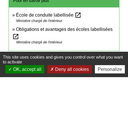
Pour en savoir plus
open_in_new
École de conduite labellisée
Ministère chargé de l'intérieur
Obligations et avantages des écoles labellisées
open_in_new
Ministère chargé de l'intérieur
This site uses cookies and gives you control over what you want
Signaler une erreur sur cette page
to activate
OK, accept all
Deny all cookies
Personalize
Contact
Commune de Frambouhans
6 Grande Rue
25140 Frambouhans - FRANCE
+33 3 81 68 60 63