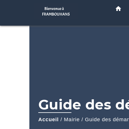
home
Guide des 
Accueil
/
Mairie
/
Guide des déma