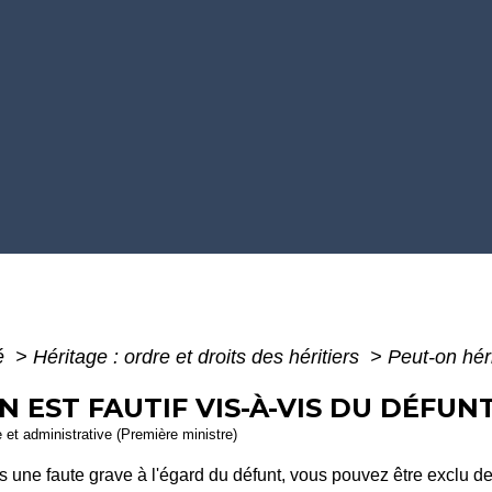
té
>
Héritage : ordre et droits des héritiers
>
Peut-on hérit
N EST FAUTIF VIS-À-VIS DU DÉFUNT
e et administrative (Première ministre)
une faute grave à l'égard du défunt, vous pouvez être exclu de 