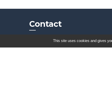
Contact
This site uses cookies and gives you
Commune de Frambouhans
6 Grande Rue
25140 Frambouhans - FRANCE
+33 3 81 68 60 63
Contact par formulaire
Mentions légales
-
Politique de confidenti