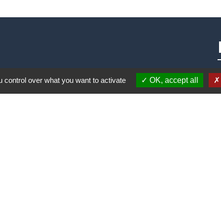
 control over what you want to activate
OK, accept all
alité
-
Accessibilité
-
Plan du site
-
Gestion des cookie