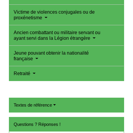
Victime de violences conjugales ou de
proxénetisme
Ancien combattant ou militaire servant ou
ayant servi dans la Légion étrangère
Jeune pouvant obtenir la nationalité
française
Retraité
Textes de référence
Questions ? Réponses !