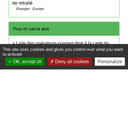
de retraité
Étranger - Europe
Pour en savoir plus
Liste des opérations ouvrant droit à la carte du
This site uses cookies and gives you control over what you want
open_in_new
combattant
to activate
Legifrance
OK, accept all
Deny all cookies
Personalize
open_in_new
Accords bilatéraux entrée et sejour en France
Ministère chargé de l'intérieur
Signaler une erreur sur cette page
Contact