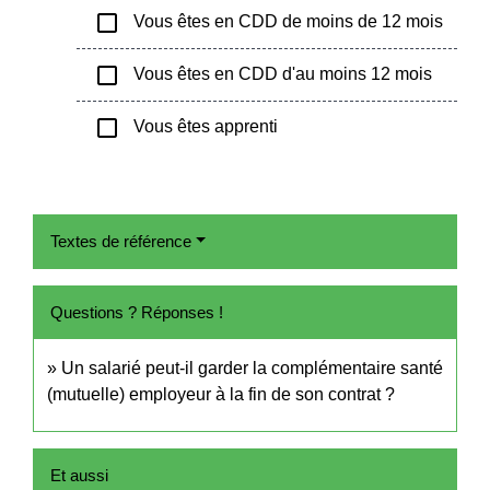
check_box_outline_blank
Vous êtes en CDD de moins de 12 mois
check_box_outline_blank
Vous êtes en CDD d'au moins 12 mois
check_box_outline_blank
Vous êtes apprenti
Textes de référence
Questions ? Réponses !
Un salarié peut-il garder la complémentaire santé
(mutuelle) employeur à la fin de son contrat ?
Et aussi