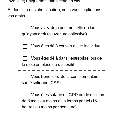
invalidité) uniquement dans certains cas.
En fonction de votre situation, nous vous expliquons
vos droits.
check_box_outline_blank
Vous avez déjà une mutuelle en tant
qu'ayant droit (couverture collective)
check_box_outline_blank
Vous êtes déjà couvert à titre individuel
check_box_outline_blank
Vous êtes déjà dans l'entreprise lors de
la mise en place du dispositif
check_box_outline_blank
Vous bénéficiez de la complémentaire
santé solidaire (CSS)
check_box_outline_blank
Vous êtes salarié en CDD ou de mission
de 3 mois ou moins ou à temps partiel (15
heures ou moins par semaine)