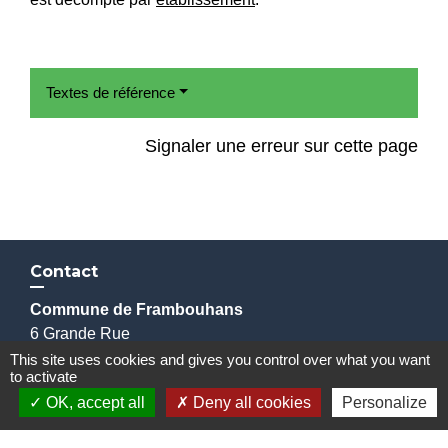
Textes de référence
Signaler une erreur sur cette page
Contact
Commune de Frambouhans
6 Grande Rue
25140 Frambouhans - FRANCE
This site uses cookies and gives you control over what you want
to activate
+33 3 81 68 60 63
OK, accept all
Deny all cookies
Personalize
Contact par formulaire