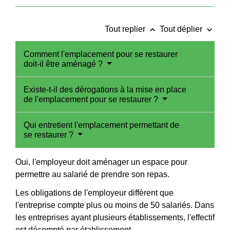
keyboard_arrow_up
keyboard_arrow_down
Tout replier
Tout déplier
Comment l'emplacement pour se restaurer
doit-il être aménagé ?
Existe-t-il des dérogations à la mise en place
de l'emplacement pour se restaurer ?
Qui entretient l'emplacement permettant de
se restaurer ?
Oui, l'employeur doit aménager un espace pour
permettre au salarié de prendre son repas.
Les obligations de l'employeur diffèrent que
l'entreprise compte plus ou moins de 50 salariés. Dans
les entreprises ayant plusieurs établissements, l'effectif
est décompté par
établissement
.