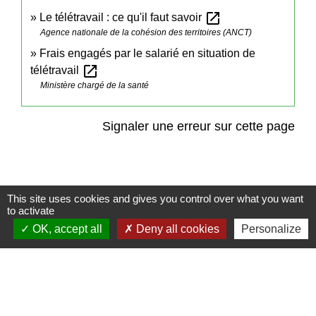
open_in_new
Le télétravail : ce qu'il faut savoir
Agence nationale de la cohésion des territoires (ANCT)
Frais engagés par le salarié en situation de
open_in_new
télétravail
Ministère chargé de la santé
Signaler une erreur sur cette page
This site uses cookies and gives you control over what you want
to activate
Contact
OK, accept all
Deny all cookies
Personalize
Commune de Frambouhans
6 Grande Rue
25140 Frambouhans - FRANCE
+33 3 81 68 60 63
Contact par formulaire