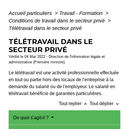
Accueil particuliers
>
Travail - Formation
>
Conditions de travail dans le secteur privé
>
Télétravail dans le secteur privé
TÉLÉTRAVAIL DANS LE
SECTEUR PRIVÉ
Vérifié le 04 Mar 2022 - Direction de l'information légale et
administrative (Première ministre)
Le télétravail est une activité professionnelle effectuée
en tout ou partie hors des locaux de l'entreprise à la
demande du salarié ou de l'employeur. Le salarié en
télétravail bénéficie de garanties particulières.
keyboard_arrow_up
keyboard_arrow_down
Tout replier
Tout déplier
De quoi s'agit-il ?