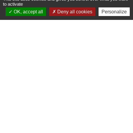
to activate
OK, accept all
Deny all cookies
Personalize
Contact
Commune de Frambouhans
6 Grande Rue
25140 Frambouhans - FRANCE
+33 3 81 68 60 63
Contact par formulaire
Liens
Communauté de communes
Parc naturel régional du Doubs Horloger
Service public
Portail des sites du Doubs