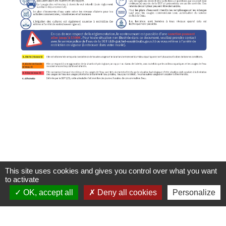
This site uses cookies and gives you control over what you want
to activate
Contact
OK, accept all
Deny all cookies
Personalize
Commune de Frambouhans
6 Grande Rue