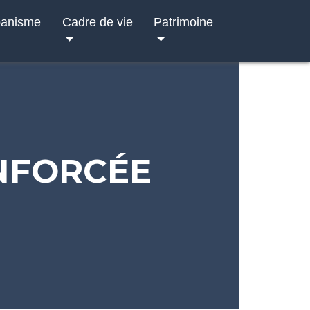
banisme
Cadre de vie
Patrimoine
ENFORCÉE